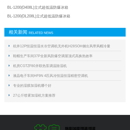
BL-1200(D408L)立式超低温防爆冰箱
BL-1200(DL208L)立式超低温防爆冰箱
相关新闻
RELATED NEWS
杭井12P恒温恒湿水冷空调机无外机H28SOH侧出风带风帽冷量
29.6KW
鞋帽生产车间37P全新风防爆空调屋顶式高换热效率
机房CGTZF80并联热泵调温除湿机
液晶电子车间HF9N 4匹风冷恒温恒湿精密空调机
专业的湿膜加湿机哪个好
27公斤喷雾加湿机方案推荐