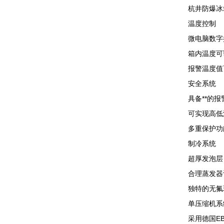
杭井防爆冰
温度控制
微电脑数字控制
箱内温度可调
报警温度值可
安全系统
具备**的报
可实现高低温
多重保护功能
制冷系统
超厚发泡层，
合理蒸发器设
独特的无氟环
单压缩机系统
采用德国EB