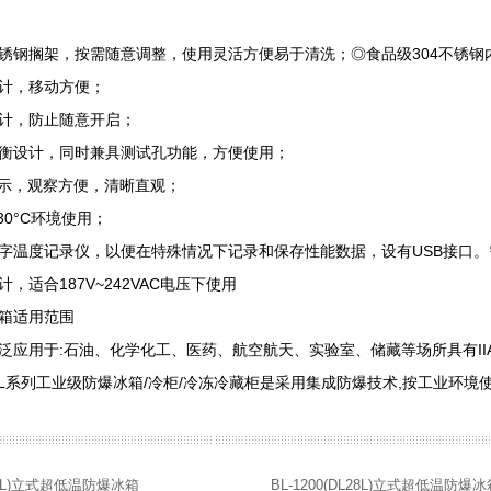
搁架，按需随意调整，使用灵活方便易于清洗；◎食品级304不锈钢
，移动方便；
，防止随意开启；
设计，同时兼具测试孔功能，方便使用；
示，观察方便，清晰直观；
0°C环境使用；
度记录仪，以便在特殊情况下记录和保存性能数据，设有USB接口。
适合187V~242VAC电压下使用
箱适用范围
用于:石油、化学化工、医药、航空航天、实验室、储藏等场所具有IIA、I
BL系列工业级防爆冰箱/冷柜/冷冻冷藏柜是采用集成防爆技术,按工业环境
L158L)立式超低温防爆冰箱
BL-1200(DL28L)立式超低温防爆冰