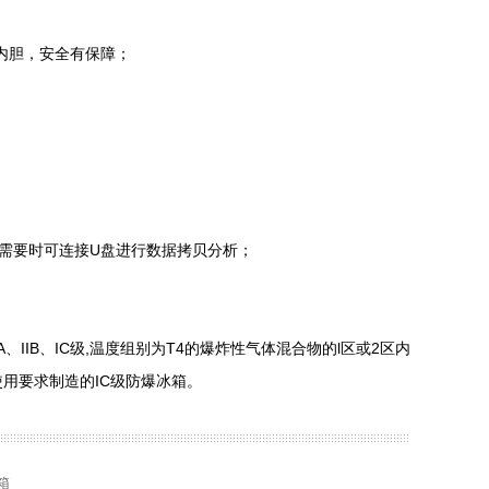
内胆，安全有保障；
需要时可连接U盘进行数据拷贝分析；
IB、IC级,温度组别为T4的爆炸性气体混合物的l区或2区内
使用要求制造的IC级防爆冰箱。
箱