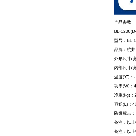
产品参数
BL-1200(
型号：BL-120
品牌：杭井
外形尺寸(宽×深×
内部尺寸(宽×深×
温度(℃)：-25/-
功率(W)：42
净重(kg)：2
容积(L)：40
防爆标志：Exdb
备注：以上技
备注：以上技