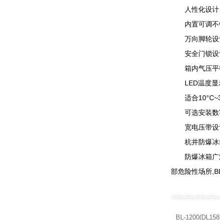
人性化设计
内置可调不锈钢
万向脚轮设计
安全门锁设计
箱内气压平衡
LED温度显
适合10°C~3
可选安装数字温
宽电压带设计，
杭井防爆冰
防爆冰箱广泛应
部危险性场所,
BL-1200(D