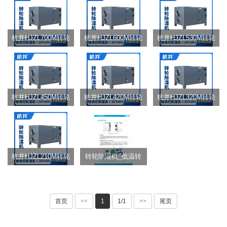
杭井HJZL700M转轮
杭井HJZL600M转轮
杭井HJZL530M转轮
除湿机
除湿机
除湿机
杭井HJZL450M转轮
杭井HJZL420M转轮
杭井HJZL320M转轮
除湿机
除湿机
除湿机
杭井HJZL210M转轮
转轮除湿机_低温转
除湿机
轮组合式空调机组_
小转轮抽湿机
首页
<<
1
1/1
>>
尾页