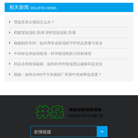
相关新闻
RELATED NEWS
雪茄库房太潮湿怎么办？
档案室除湿机 防潮 资料室除湿机 防霉
揭秘制药车间：如何用专业除湿机守护药品质量与安全
中药材仓库如何除湿：科学除湿机助力药材保质
药品冷库除湿秘籍：如何科学控制湿度以确保药品安全
揭秘：如何在466平方米面粉厂库房中有效降低湿度？
友情链接