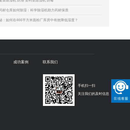
案室除湿机 防潮 资料室除湿机 防霉
药材仓库如何除湿：科学除湿机助力药材保质
秘：如何在466平方米面粉厂库房中有效降低湿度？
成功案例
联系我们
手机扫一扫
关注我们的及时信息