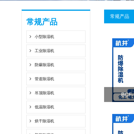
常规产品
常规产品
小型除湿机
工业除湿机
防爆除湿机
管道除湿机
吊顶除湿机
BCF
低温除湿机
烘干除湿机