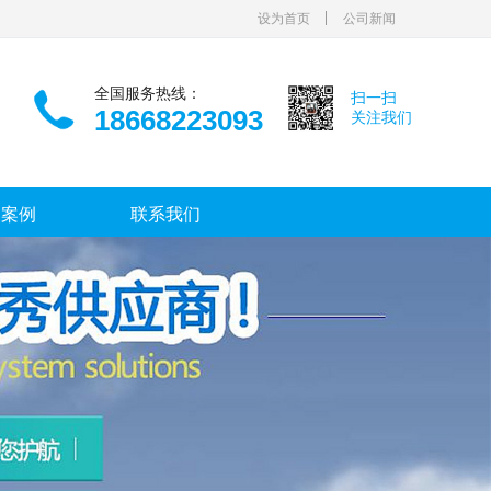
设为首页
公司新闻
全国服务热线：
扫一扫
18668223093
关注我们
功案例
联系我们