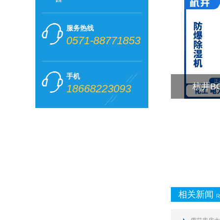
服务热线
0571-88771853
手机
杭井B
18668223093
相关新闻
R