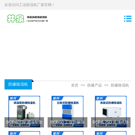
欢迎访问工业除湿机厂家官网！
防爆除湿机
首页
>>
防爆产品
>>
防爆除湿机
BCF-40TW 调温型防
BCF-50 工业防爆除
BCF-5.75D 吊顶式防
爆除湿机
湿机
爆除湿机