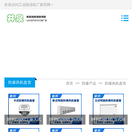
欢迎访问工业除湿机厂家官网！
防爆风机盘管
首页
>>
防爆产品
>>
防爆风机盘管
BFP204(KC) 嵌入式
BFP85(WM) 卧式明
BFP204(LM) 立式明
防爆风机盘管
装防爆风机盘管
装防爆风机盘管