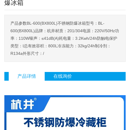
爆冰箱
产品参数BL-600(BX800L)不锈钢防爆冰箱型号：BL-
600(BX800L)品牌：杭井材质：201/304电源：220V/50Hz功
率：110W噪声：≤41dB(A)耗电量：3.2Kwh/24h防触电保护
类型：I总有效容积：800L冷冻能力：32kg/24h制冷剂：
R134a外形尺寸：/
产品详情
在线询价