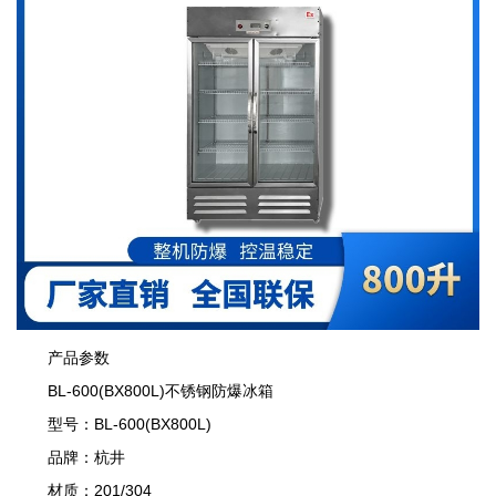
产品参数
BL-600(BX800L)不锈钢防爆冰箱
型号：BL-600(BX800L)
品牌：杭井
材质：201/304