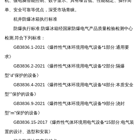
机、微电脑智能控制、数字显示、具有噪音低、性能稳定、操作简
单、安全可靠等优点，深受市场青睐。
杭井防爆冰箱执行标准
防爆执行标准:防爆冰箱经国家防爆电气产品质量检验检测中心
检测,符合下列标准：
GB3836.1-2021《爆炸性气体环境用电气设备*1部分:通用要
求》
GB3836.2-2021《爆炸性气体环境用电气设备*2部分:隔爆
型“d”保护的设备》
GB3836.4-2021《爆炸性气体环境用电气设备*4部分:本质安全
型“”保护的设备》
GB3836.9-2021《爆炸性气体环境用电气设备*9部分:浇封
型“m"保护的设备》
GB3836.15-2017《爆炸性气体环境用电气设备*15部分:电气装
置的设计、选型和安装》