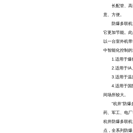
长配管、高落差
意、方便。
防爆多联机空
它更加节能。此
以一台室外机带
中智能化控制的
1.适用于爆炸
2.适用于IA、
3.适用于温度
4.适用于国防
间场所较大。
“杭井”防爆多
药、军工、电厂
杭井防爆多联机
点，全系列防爆