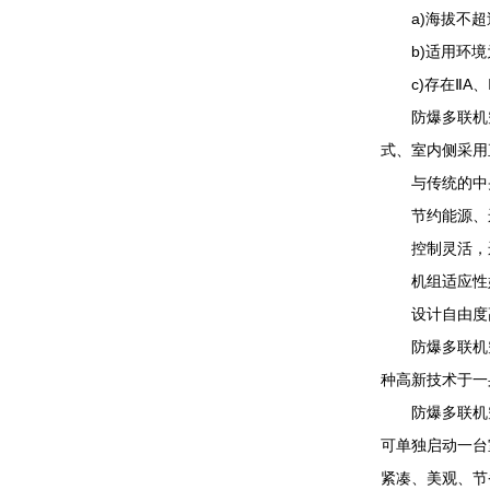
a)海拔不超过2
b)适用环境为
c)存在ⅡA、
防爆多联机空调
式、室内侧采用
与传统的中央
节约能源、运
控制灵活，
机组适应性好
设计自由度高
防爆多联机空
种高新技术于一
防爆多联机空
可单独启动一台
紧凑、美观、节