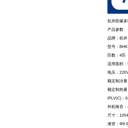
杭井防爆多
产品参数
品牌：杭井
型号：BHKT-7
匹数：4匹
适用面积：55
电压：220V5
额定制冷量：1
额定制热量：1
IPLV(C)：6
外机噪音：45-
尺寸：1054×
液管：Φ9.5