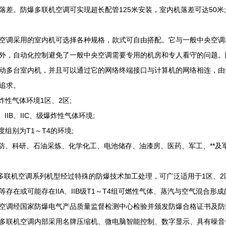
。防爆多联机空调可实现超长配管125米安装，室内机落差可达50米;
调采用的室内机可选择各种规格，款式可自由搭配。它与一般中央空调
外，自动化控制避免了一般中央空调需要专用的机房和专人看守的问题。
动多台室内机，并且可以通过它的网络终端接口与计算机的网络相连，由
追求。
性气体环境1区、2区;
IIB、IIC、级爆炸性气体环境;
组别为T1～T4的环境;
、科研、石油采炼、化学化工、电池储存、油漆房、医药、军工、**及
联机空调系列机型经过特殊的防爆技术加工处理，可广泛适用于1区、2
等存在或可能存在IIA、IIB级T1～T4组可燃性气体、蒸汽与空气混合
空调经国家防爆电气产品质量监督检测中心检验并颁发防爆合格证书及防爆
多联机空调内部采用名牌压缩机、微电脑智能控制、数字显示、具有噪音