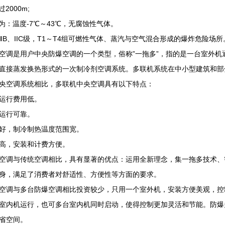
000m;
：温度-7℃～43℃，无腐蚀性气体。
ⅡB、IIC级，T1～T4组可燃性气体、蒸汽与空气混合形成的爆炸危险场所
是用户中央防爆空调的一个类型，俗称”一拖多”，指的是一台室外机
直接蒸发换热形式的一次制冷剂空调系统。多联机系统在中小型建筑和部
空调系统相比，多联机中央空调具有以下特点：
行费用低。
运行可靠。
，制冷制热温度范围宽。
，安装和计费方便。
调与传统空调相比，具有显著的优点：运用全新理念，集一拖多技术、
身，满足了消费者对舒适性、方便性等方面的要求。
调与多台防爆空调相比投资较少，只用一个室外机，安装方便美观，控
室内机运行，也可多台室内机同时启动，使得控制更加灵活和节能。防爆
省空间。