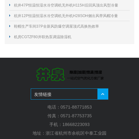
杭井47P恒温恒湿水冷空调机无外机H115H后回风顶出风型冷量
118KW
杭井12P恒温恒湿水冷空调机无外机H28SOH侧出风带风帽冷量
29.6KW
鞋帽生产车间37P全新风防爆空调屋顶式高换热效率
机房CGTZF80并联热泵调温除湿机
友情链接
电话：0571-88771853
传真：0571-87753735
手机：18668223093
地址：浙江省杭州市余杭区中泰工业园