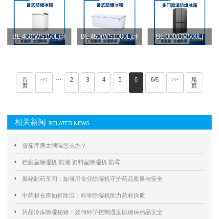
BL-450(WS150L)卧
BL-450(WS1000L)卧
BL-300(DM500L)
式防爆冰箱
式防爆冰箱
500升十字对开门防
爆冰箱
···
首
<<
2
3
4
5
6
6/6
>>
尾
页
页
相关新闻
RELATED NEWS
雪茄库房太潮湿怎么办？
档案室除湿机 防潮 资料室除湿机 防霉
揭秘制药车间：如何用专业除湿机守护药品质量与安全
中药材仓库如何除湿：科学除湿机助力药材保质
药品冷库除湿秘籍：如何科学控制湿度以确保药品安全