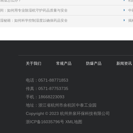
潮湿怎么办？
档
间：如何用专业除湿机守护药品质量与安全
中
湿秘籍：如何科学控制湿度以确保药品安全
揭
关于我们
常规产品
防爆产品
新闻资讯
电话：0571-88771853
传真：0571-87753735
手机：18668223093
地址：浙江省杭州市余杭区中泰工业园
Copyright © 2023 杭州井泉环保科技有限公司
浙ICP备16035796号
XML地图