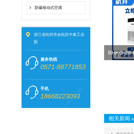
防爆移动式空调
浙江省杭州市余杭区中泰工业
园
BHKG-2
服务热线
0571-88771853
手机
18668223093
相关新闻
R