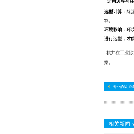
适用边界与注
选型计算
：除
算。
环境影响
：环
进行选型，才
杭井在工业除
案。
专业的除湿
相关新闻
R