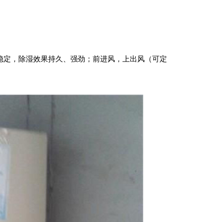
稳定，除湿效果持久、强劲；前进风，上出风（可定