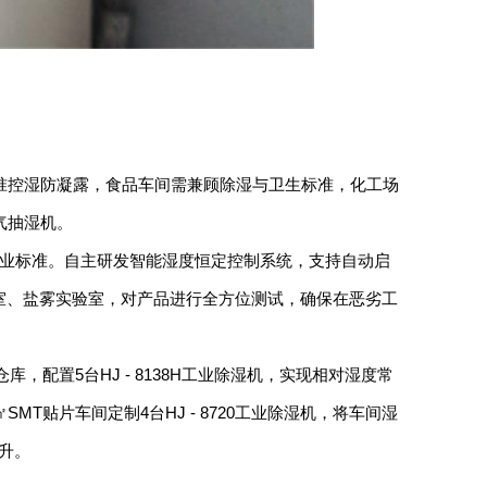
准控湿防凝露，食品车间需兼顾除湿与卫生标准，化工场
气抽湿机。
9行业标准。自主研发智能湿度恒定控制系统，支持自动启
室、盐雾实验室，对产品进行全方位测试，确保在恶劣工
，配置5台HJ - 8138H工业除湿机，实现相对湿度常
MT贴片车间定制4台HJ - 8720工业除湿机，将车间湿
提升。