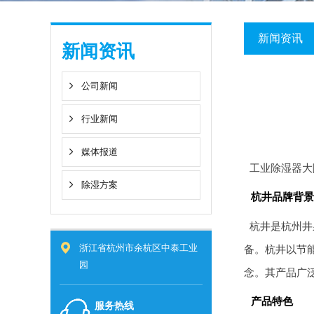
新闻资讯
新闻资讯
公司新闻
行业新闻
媒体报道
工业除湿器大
除湿方案
杭井品牌背景
杭井是杭州井
浙江省杭州市余杭区中泰工业
备。杭井以节
园
念。其产品广
产品特色
服务热线