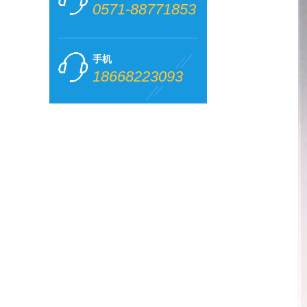
0571-88771853
手机
18668223093