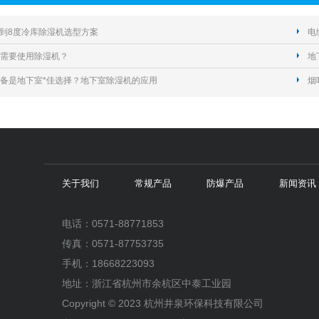
的2到8度冷库除湿机选型方案
电
需要使用除湿机？
地
备是地下室*佳选择？地下室除湿机的应用
烟
关于我们
常规产品
防爆产品
新闻资讯
电话：0571-88771853
传真：0571-87753735
手机：18668223093
地址：浙江省杭州市余杭区中泰工业园
Copyright © 2023 杭州井泉环保科技有限公司