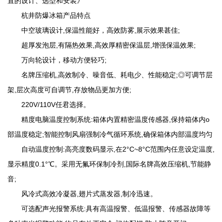
置的设计、选型和安装》
杭井防爆冰箱产品特点
中空玻璃设计,保温性能好，高效防雾,展示效果甚佳;
超厚发泡层,有隔热效果,高效厚精密保温层,增强保温效果;
万向轮设计，移动方便轻巧;
名牌压缩机,高效制冷、噪音低、耗电少、性能稳定;◎可调节层
架,层次高度可自调节,存放物品更加方便;
220V/110V任君选择。
精度电脑温度控制系统:箱体内置精密温度传感器,保持箱体内o
部温度稳定;智能控制风扇强制冷气循环系统,确保箱体内部温度均匀
自动温度控制:高亮度数码显示,在2°C~8°C范围内任意设定温度,
显示精度0.1°℃。采用无氟环保制冷剂,国际名牌高效压缩机,节能静
音;
风冷式高效冷凝器,翅片式蒸发器,制冷迅速。
可选配声光报警系统:具有高温报警、低温报警、传感器故障等