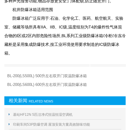
多种声光报警功能,物品存放更安全;门体配锁,防止随意开门。
杭井防爆冰箱适用范围
防爆冰箱广泛应用于:石油、化学化工、医药、航空航天、实验
室、储藏等场所具有IIA、IIB、IC级,温度组别为T4的爆炸性气体混
合物的l区或2区内部危险性场所,BL系列工业级防爆冰箱/冷柜/冷冻冷
藏柜是采用集成防爆技术,按工业环境使用要求制造的IC级防爆冰
箱。
BL-200(LS500L) 500升左右双开门双温防爆冰箱
BL-200(LS600L) 600升左右双开门双温防爆冰箱
相关新闻
RELATED NEWS
基站HF12N 5匹洁净式恒温恒湿空调机
印刷车间53P防爆空调 屋顶安装方案高效除味功能