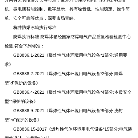
机、微电脑智能控制、数字显示、具有噪音低、性能稳定、操作简
单、安全可靠等优点，深受市场青睐。
杭井防爆冰箱执行标准
防爆执行标准:防爆冰箱经国家防爆电气产品质量检验检测中心
检测,符合下列标准：
GB3836.1-2021《爆炸性气体环境用电气设备*1部分:通用要
求》
GB3836.2-2021《爆炸性气体环境用电气设备*2部分:隔爆
型“d”保护的设备》
GB3836.4-2021《爆炸性气体环境用电气设备*4部分:本质安全
型“”保护的设备》
GB3836.9-2021《爆炸性气体环境用电气设备*9部分:浇封
型“m"保护的设备》
GB3836.15-2017《爆炸性气体环境用电气设备*15部分:电气装