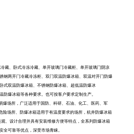
冷藏、卧式冷冻冷藏、单开玻璃门冷藏柜、单开玻璃门阴凉
锈钢两开门冷藏冷冻柜、双门双温防爆冰箱、双温对开门防爆
卧式双温防爆冰箱、不锈钢防爆冰箱、超低温防爆冰
C超低温防爆冰箱等各种要求。也可按客户要求定制生产。
易爆场所，广泛适用于国防、科研、石油、化工、医药、军
爆炸危险场所、防爆冰箱适用于有温度要求的场所，杭井防爆冰箱
美观、设计合理并具有安装维修方便等特点，全系列防爆冰箱
安全可靠等优点，深受市场青睐。