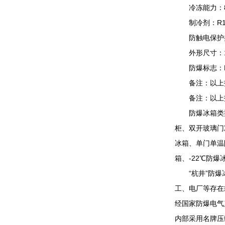
冷冻能力：8kg
制冷剂：R134
防触电保护类
外形尺寸：151
防爆标志：Exdb
备注：以上技
备注：以上技
防爆冰箱类型:
柜、双开玻璃门
冰箱、单门单温
箱、-22℃防爆
“杭井”防爆冰
工、电厂等存在
经国家防爆电气
内部采用名牌压