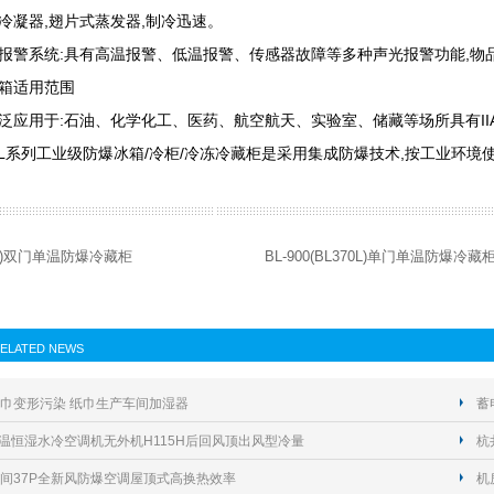
凝器,翅片式蒸发器,制冷迅速。
系统:具有高温报警、低温报警、传感器故障等多种声光报警功能,物品
箱适用范围
用于:石油、化学化工、医药、航空航天、实验室、储藏等场所具有IIA、I
BL系列工业级防爆冰箱/冷柜/冷冻冷藏柜是采用集成防爆技术,按工业环境
680L)双门单温防爆冷藏柜
BL-900(BL370L)单门单温防爆冷藏
ELATED NEWS
巾变形污染 纸巾生产车间加湿器
蓄
恒温恒湿水冷空调机无外机H115H后回风顶出风型冷量
杭
间37P全新风防爆空调屋顶式高换热效率
29
机