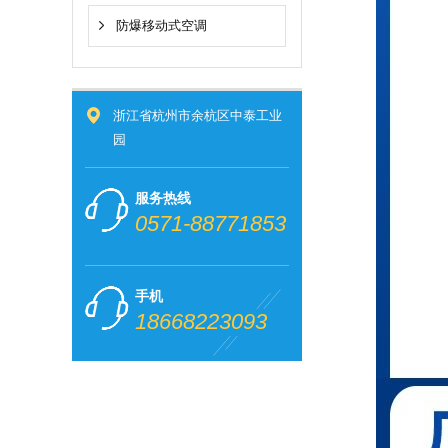
防爆移动式空调
浙江省杭州市余杭区中泰工业
园
服务热线
0571-88771853
手机
18668223093