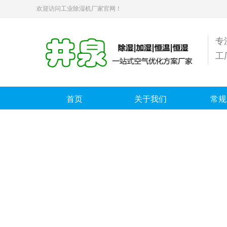
欢迎访问工业除湿机厂家官网！
专
工
首页
关于我们
常规