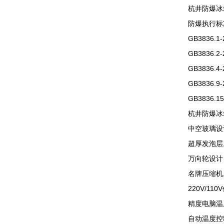
杭井防爆冰
防爆执行标准:
GB3836.1
GB3836.2
GB3836.4
GB3836.9
GB3836.1
杭井防爆冰
中空玻璃设计,
超厚发泡层,有
万向轮设计，
名牌压缩机,高
220V/110
精度电脑温度控
自动温度控制:高