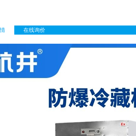
情
在线询价