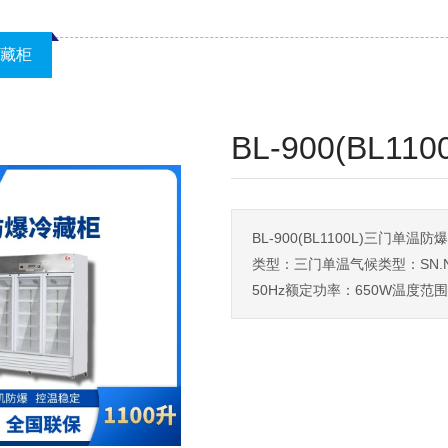
藏柜
BL-900(BL
BL-900(BL1100L)三门单温
类型：三门单温气候类型：SN.N
50Hz额定功率：650W温度范围：