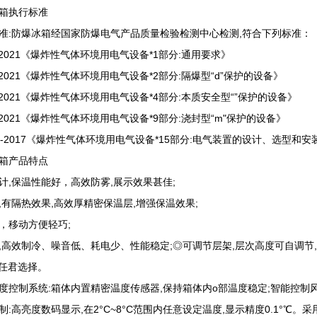
箱执行标准
防爆冰箱经国家防爆电气产品质量检验检测中心检测,符合下列标准：
-2021《爆炸性气体环境用电气设备*1部分:通用要求》
-2021《爆炸性气体环境用电气设备*2部分:隔爆型“d”保护的设备》
-2021《爆炸性气体环境用电气设备*4部分:本质安全型“”保护的设备》
-2021《爆炸性气体环境用电气设备*9部分:浇封型“m"保护的设备》
5-2017《爆炸性气体环境用电气设备*15部分:电气装置的设计、选型和安
箱产品特点
保温性能好，高效防雾,展示效果甚佳;
隔热效果,高效厚精密保温层,增强保温效果;
移动方便轻巧;
效制冷、噪音低、耗电少、性能稳定;◎可调节层架,层次高度可自调节,
V任君选择。
制系统:箱体内置精密温度传感器,保持箱体内o部温度稳定;智能控制风
亮度数码显示,在2°C~8°C范围内任意设定温度,显示精度0.1°℃。