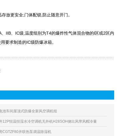
存放更安全;门体配锁,防止随意开门。
IB、IC级,温度组别为T4的爆炸性气体混合物的l区或2区内
使用要求制造的IC级防爆冰箱。
柜
电池车间屋顶式防爆全新风空调机组
井12P恒温恒湿水冷空调机无外机H28SOH侧出风带风帽冷量
.6KW
房CGTZF80并联热泵调温除湿机