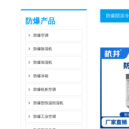
防爆阴凉冷
防爆产品
防爆空调
防爆除湿机
防爆加湿机
防爆冰箱
防爆机柜空调
防爆型恒温恒湿机
防爆工业空调