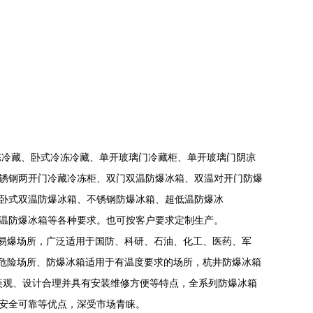
冷藏、卧式冷冻冷藏、单开玻璃门冷藏柜、单开玻璃门阴凉
锈钢两开门冷藏冷冻柜、双门双温防爆冰箱、双温对开门防爆
卧式双温防爆冰箱、不锈钢防爆冰箱、超低温防爆冰
C超低温防爆冰箱等各种要求。也可按客户要求定制生产。
易爆场所，广泛适用于国防、科研、石油、化工、医药、军
爆炸危险场所、防爆冰箱适用于有温度要求的场所，杭井防爆冰箱
美观、设计合理并具有安装维修方便等特点，全系列防爆冰箱
安全可靠等优点，深受市场青睐。