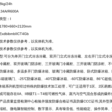
/24h
A/R600A
型：I
0×660×2120mm
ibmbIICT4Gb
术参数仅供参考，以实体机为准。
术参数仅供参考，以实体机为准。
可分为单开门立式冷冻冷藏、双开门立式冷冻冷藏、左右开门立式冷冻
冷藏柜、双开玻璃门阴凉柜、三开玻璃门冷藏柜、三开玻璃门阴凉柜、不
防爆冰箱、多温多开门防爆冰箱、玻璃门冷藏防爆冰箱、卧式防爆冰箱、
冰箱玻璃门、-25℃防爆冰箱、-40℃防爆冰箱、-60℃防爆冰箱、86°
箱系列机型经过特殊的防爆技术加工处理，可广泛适用于1区、2区易燃
或可能存在IIA、IIB级T1～T4组可燃性气体、蒸汽与空气混合形成的
产品质量监督检测中心检验并颁发防爆合格证书及防爆CCC证书;其外型
缩机、微电脑智能控制、数字显示、具有噪音低、性能稳定、操作简单、