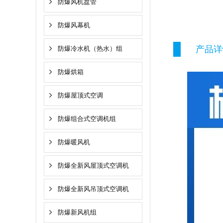
防爆风机盘管
防爆风幕机
产品详
防爆冷水机（热水）组
防爆烘箱
防爆屋顶式空调
防爆组合式空调机组
防爆暖风机
防爆全新风屋顶式空调机
防爆全新风吊顶式空调机
防爆新风机组