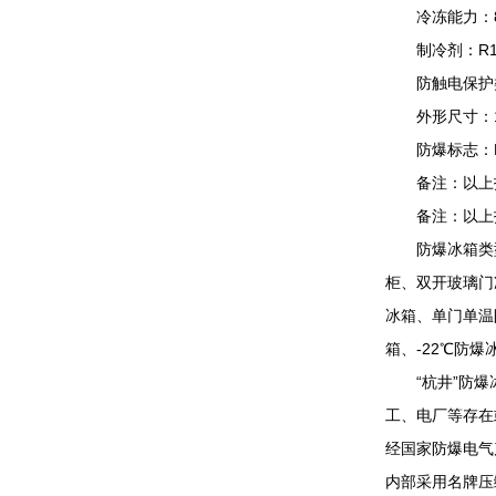
冷冻能力：8kg
制冷剂：R134
防触电保护类
外形尺寸：178
防爆标志：Exdb
备注：以上技
备注：以上技
防爆冰箱类型:
柜、双开玻璃门
冰箱、单门单温
箱、-22℃防爆
“杭井”防爆冰
工、电厂等存在
经国家防爆电气
内部采用名牌压