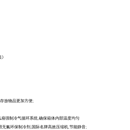
装》
存放物品更加方便;
扇强制冷气循环系统,确保箱体内部温度均匀
采用无氟环保制冷剂,国际名牌高效压缩机,节能静音;