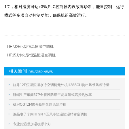
1℃，相对湿度可达+3%;PLC控制器内设故障诊断，能量控制，运行
模式等多项自动控制功能，确保机组高效运行。
HF7J净化型恒温恒湿空调机
HF15J净化型恒温恒湿空调机
相关新闻
RELATED NEWS
杭井12P恒温恒湿水冷空调机无外机H28SOH侧出风带风帽冷量
29.6KW
鞋帽生产车间37P全新风防爆空调屋顶式高换热效率
机房CGTZF80并联热泵调温除湿机
液晶电子车间HF9N 4匹风冷恒温恒湿精密空调机
专业的湿膜加湿机哪个好