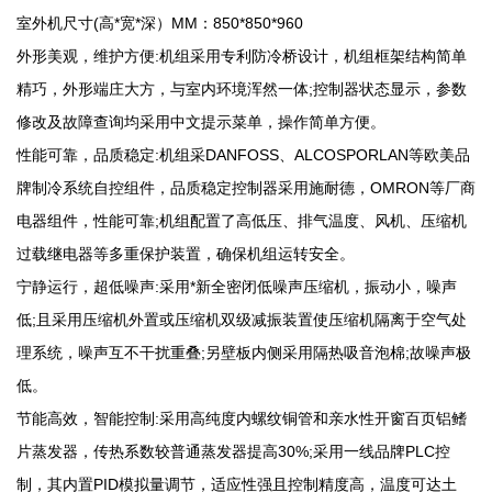
室外机尺寸(高*宽*深）MM：850*850*960
外形美观，维护方便:机组采用专利防冷桥设计，机组框架结构简单
精巧，外形端庄大方，与室内环境浑然一体;控制器状态显示，参数
修改及故障查询均采用中文提示菜单，操作简单方便。
性能可靠，品质稳定:机组采DANFOSS、ALCOSPORLAN等欧美品
牌制冷系统自控组件，品质稳定控制器采用施耐德，OMRON等厂商
电器组件，性能可靠;机组配置了高低压、排气温度、风机、压缩机
过载继电器等多重保护装置，确保机组运转安全。
宁静运行，超低噪声:采用*新全密闭低噪声压缩机，振动小，噪声
低;且采用压缩机外置或压缩机双级减振装置使压缩机隔离于空气处
理系统，噪声互不干扰重叠;另壁板内侧采用隔热吸音泡棉;故噪声极
低。
节能高效，智能控制:采用高纯度内螺纹铜管和亲水性开窗百页铝鳍
片蒸发器，传热系数较普通蒸发器提高30%;采用一线品牌PLC控
制，其内置PID模拟量调节，适应性强且控制精度高，温度可达土