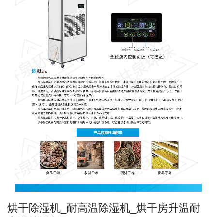
烘干除湿机_耐高温除湿机_烘干房升温耐