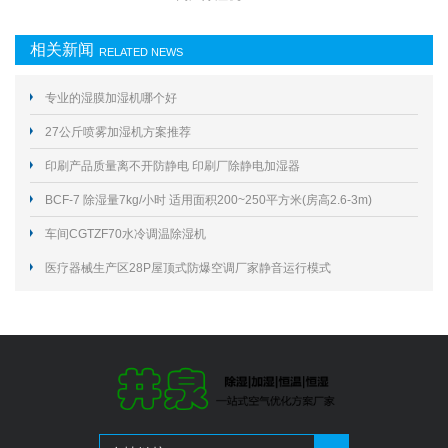
相关新闻
RELATED NEWS
专业的湿膜加湿机哪个好
27公斤喷雾加湿机方案推荐
印刷产品质量离不开防静电 印刷厂除静电加湿器
BCF-7 除湿量7kg/小时 适用面积200~250平方米(房高2.6-3m)
车间CGTZF70水冷调温除湿机
医疗器械生产区28P屋顶式防爆空调厂家静音运行模式